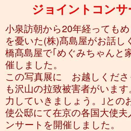
ジョイントコンサー
小泉訪朝から20年経っても
を憂いた(株)髙島屋がお話し
橋髙島屋で｢めぐみちゃんと
催しました。
この写真展に お越しくださ
も沢山の拉致被害者がいます
力していきましょう。｣とのお
使公邸にて在京の各国大使夫
ンサートを開催しました。