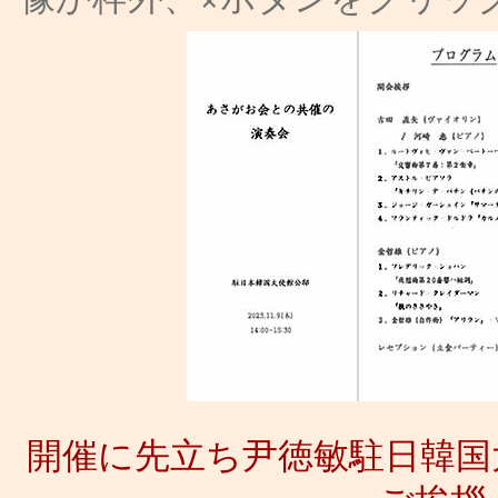
開催に先立ち尹徳敏駐日韓国