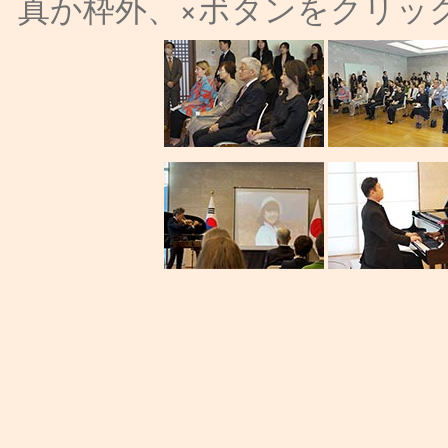
真か枠外、×ボタンをクリッ